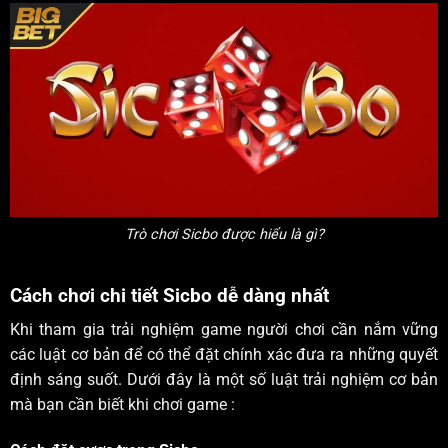
Trò chơi Sicbo được hiểu là gì?
Cách chơi chi tiết Sicbo dễ dàng nhất
Khi tham gia trải nghiệm game người chơi cần nắm vững
các luật cơ bản để có thể đặt chính xác đưa ra những quyết
định sáng suốt. Dưới đây là một số luật trải nghiệm cơ bản
mà bạn cần biết khi chơi game :