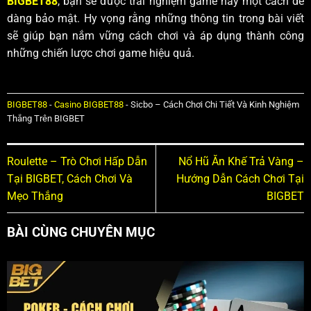
BIGBET88
, bạn sẽ được trải nghiệm game này một cách dễ
dàng bảo mật. Hy vọng rằng những thông tin trong bài viết
sẽ giúp bạn nắm vững cách chơi và áp dụng thành công
những chiến lược chơi game hiệu quả.
BIGBET88
-
Casino BIGBET88
-
Sicbo – Cách Chơi Chi Tiết Và Kinh Nghiệm
Thắng Trên BIGBET
Roulette – Trò Chơi Hấp Dẫn
Nổ Hũ Ăn Khế Trả Vàng –
Tại BIGBET, Cách Chơi Và
Hướng Dẫn Cách Chơi Tại
Mẹo Thắng
BIGBET
BÀI CÙNG CHUYÊN MỤC