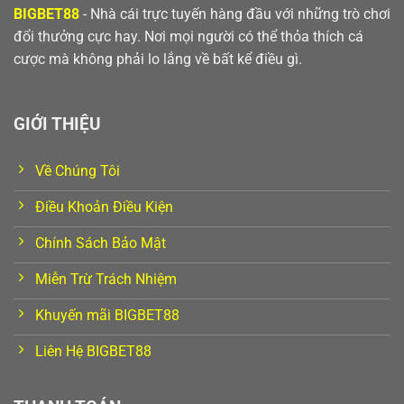
BIGBET88
- Nhà cái trực tuyến hàng đầu với những trò chơi
đổi thưởng cực hay. Nơi mọi người có thể thỏa thích cá
cược mà không phải lo lắng về bất kể điều gì.
GIỚI THIỆU
Về Chúng Tôi
Điều Khoản Điều Kiện
Chính Sách Bảo Mật
Miễn Trừ Trách Nhiệm
Khuyến mãi BIGBET88
Liên Hệ BIGBET88