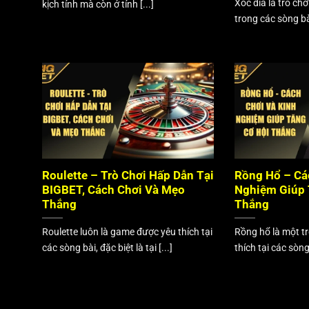
Xóc đĩa là trò ch
kịch tính mà còn ở tính [...]
trong các sòng bài
Đa dạng sảnh chơi casino từ Á đến Âu
Roulette – Trò Chơi Hấp Dẫn Tại
Rồng Hổ – Cá
BIGBET, Cách Chơi Và Mẹo
Nghiệm Giúp 
Hệ thống quy tụ đầy đủ các sảnh casino đình đám như 
Thắng
Thắng
châu Âu đến phong cách giải trí sôi động kiểu Á, tất c
Roulette luôn là game được yêu thích tại
Rồng hổ là một tr
Từng sảnh tại đây đều được phân loại rõ ràng theo phon
các sòng bài, đặc biệt là tại [...]
thích tại các sòng 
Việt, tối ưu thêm cho trải nghiệm bản địa. Với tốc độ 
Bảo mật an toàn, rút nạp minh bạch