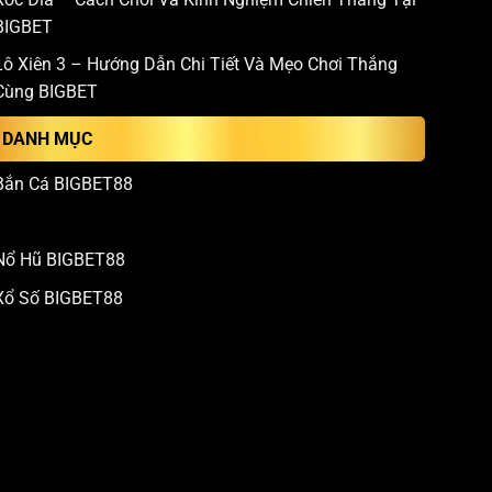
BIGBET
Lô Xiên 3 – Hướng Dẫn Chi Tiết Và Mẹo Chơi Thắng
Cùng BIGBET
DANH MỤC
Bắn Cá BIGBET88
Casino BIGBET88
Nổ Hũ BIGBET88
Xổ Số BIGBET88
heo phong cách riêng biệt. Từ không khí sang trọng
 hoạt, tạo cảm giác mới mẻ sau mỗi lần đăng nhập.
, chủ động. Một số bàn chơi còn hỗ trợ giao diện tiếng
g dài, việc tham gia trở nên liền mạch, liên tục.