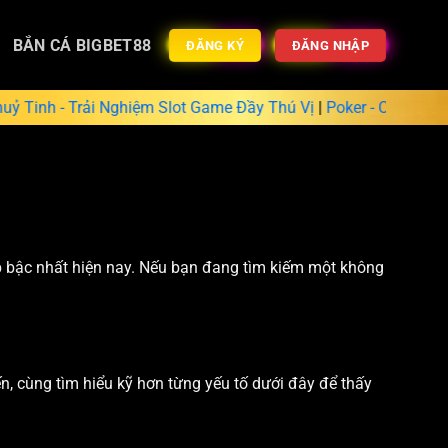
BẮN CÁ BIGBET88
ĐĂNG KÝ
ĐĂNG NHẬP
nh - Trải Nghiệm Slot Game Đầy Thú Vị
|
Poker - Cách Chơi Và 
ệp bậc nhất hiện nay. Nếu bạn đang tìm kiếm một không
n, cùng tìm hiểu kỹ hơn từng yếu tố dưới đây để thấy