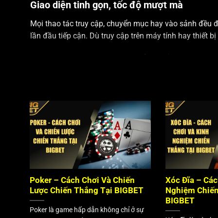
Giao diện tinh gọn, tốc độ mượt mà
Mọi thao tác truy cập, chuyển mục hay vào sảnh đều đư
lần đầu tiếp cận. Dù truy cập trên máy tính hay thiết 
Ngoài thiết kế hiện đại, bố cục hiển thị của từng mục 
thao tác đặt lệnh hoặc chuyển sảnh chỉ mất chưa đến b
chạm.
Poker – Cách Chơi Và Chiến
Xóc Đĩa – Các
Lược Chiến Thắng Tại BIGBET
Nghiệm Chiến
BIGBET
Poker là game hấp dẫn không chỉ ở sự