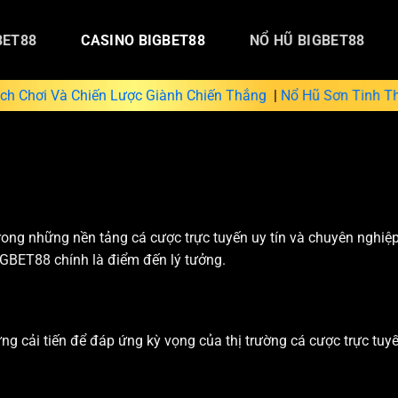
BET88
CASINO BIGBET88
NỔ HŨ BIGBET88
ơi Và Chiến Lược Giành Chiến Thắng
|
Nổ Hũ Sơn Tinh Thuỷ Ti
rong những nền tảng cá cược trực tuyến uy tín và chuyên nghi
IGBET88 chính là điểm đến lý tưởng.
g cải tiến để đáp ứng kỳ vọng của thị trường cá cược trực tuyế