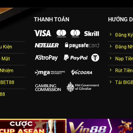
ghiêm ngặt theo chuẩn quốc tế. Quá trình nạp rút được xử lý n
lận và cập nhật lịch sử giao dịch rõ ràng, đảm bảo tính minh bạ
THANH TOÁN
HƯỚNG 
iữa ví cá nhân và lịch sử nạp rút để người dùng dễ dàng kiểm so
độ xử lý không chỉ nhanh mà còn có hỗ trợ thông báo trạng thái 
Đăng Ký
u Kiện
Đăng N
i casino BIGBET88
o Mật
Nạp Tiề
phức tạp. Chỉ với vài bước đơn giản, bạn có thể mở khóa toàn bộ
 Nhiệm
Rút Tiề
GBET88
Tải BIG
 nhấn vào nút đăng ký ngay trên giao diện đầu trang.
T88
n, mật khẩu, số điện thoại, sau đó xác thực bằng mã OTP gửi về
ng dẫn, hệ thống hỗ trợ nhiều phương thức thanh toán tiện lợi.
i yêu thích để bắt đầu trải nghiệm.
 “rút tiền”, nhập số tiền cần chuyển, xác nhận và đợi xử lý tự đ