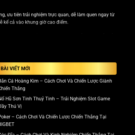
g, ưu tiên trải nghiệm trực quan, dễ làm quen ngay từ
rễ kể cả vào khung giờ cao điểm.
ói quen sử dụng của người Việt. Các biểu tượng dễ hiểu,
 so với máy tính mà còn tối ưu hơn cho thao tác vuốt,
BÀI VIẾT MỚI
Bắn Cá Hoàng Kim – Cách Chơi Và Chiến Lược Giành
Chiến Thắng
Nổ Hũ Sơn Tinh Thuỷ Tinh – Trải Nghiệm Slot Game
Đầy Thú Vị
Poker – Cách Chơi Và Chiến Lược Chiến Thắng Tại
BIGBET
Xóc Đĩa – Cách Chơi Và Kinh Nghiệm Chiến Thắng Tại