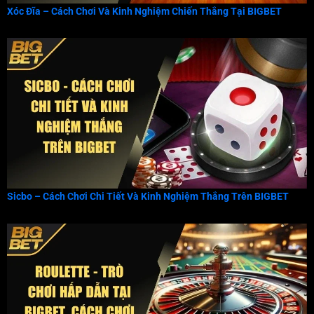
Xóc Đĩa – Cách Chơi Và Kinh Nghiệm Chiến Thắng Tại BIGBET
Sicbo – Cách Chơi Chi Tiết Và Kinh Nghiệm Thắng Trên BIGBET