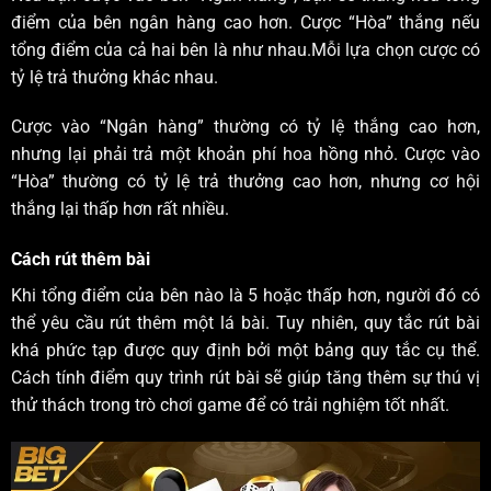
điểm của bên ngân hàng cao hơn. Cược “Hòa” thắng nếu
tổng điểm của cả hai bên là như nhau.Mỗi lựa chọn cược có
tỷ lệ trả thưởng khác nhau.
Cược vào “Ngân hàng” thường có tỷ lệ thắng cao hơn,
nhưng lại phải trả một khoản phí hoa hồng nhỏ. Cược vào
“Hòa” thường có tỷ lệ trả thưởng cao hơn, nhưng cơ hội
thắng lại thấp hơn rất nhiều.
Cách rút thêm bài
Khi tổng điểm của bên nào là 5 hoặc thấp hơn, người đó có
thể yêu cầu rút thêm một lá bài. Tuy nhiên, quy tắc rút bài
khá phức tạp được quy định bởi một bảng quy tắc cụ thể.
Cách tính điểm quy trình rút bài sẽ giúp tăng thêm sự thú vị
thử thách trong trò chơi game để có trải nghiệm tốt nhất.