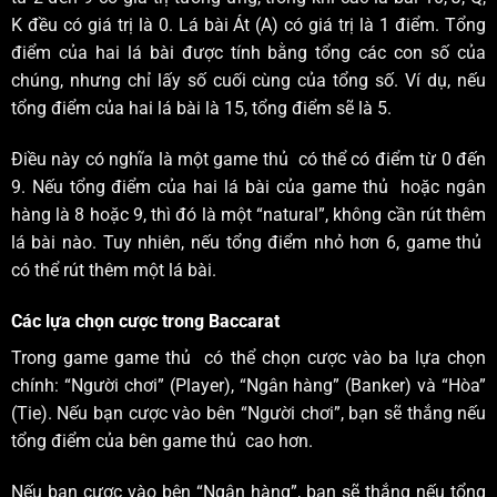
K đều có giá trị là 0. Lá bài Át (A) có giá trị là 1 điểm. Tổng
điểm của hai lá bài được tính bằng tổng các con số của
chúng, nhưng chỉ lấy số cuối cùng của tổng số. Ví dụ, nếu
tổng điểm của hai lá bài là 15, tổng điểm sẽ là 5.
Điều này có nghĩa là một game thủ có thể có điểm từ 0 đến
9. Nếu tổng điểm của hai lá bài của game thủ hoặc ngân
hàng là 8 hoặc 9, thì đó là một “natural”, không cần rút thêm
lá bài nào. Tuy nhiên, nếu tổng điểm nhỏ hơn 6, game thủ
có thể rút thêm một lá bài.
Các lựa chọn cược trong Baccarat
Trong game game thủ có thể chọn cược vào ba lựa chọn
chính: “Người chơi” (Player), “Ngân hàng” (Banker) và “Hòa”
(Tie). Nếu bạn cược vào bên “Người chơi”, bạn sẽ thắng nếu
tổng điểm của bên game thủ cao hơn.
Nếu bạn cược vào bên “Ngân hàng”, bạn sẽ thắng nếu tổng