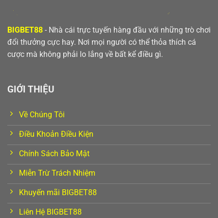
BIGBET88
- Nhà cái trực tuyến hàng đầu với những trò chơi
đổi thưởng cực hay. Nơi mọi người có thể thỏa thích cá
cược mà không phải lo lắng về bất kể điều gì.
GIỚI THIỆU
Về Chúng Tôi
Điều Khoản Điều Kiện
Chính Sách Bảo Mật
Miễn Trừ Trách Nhiệm
Khuyến mãi BIGBET88
Liên Hệ BIGBET88