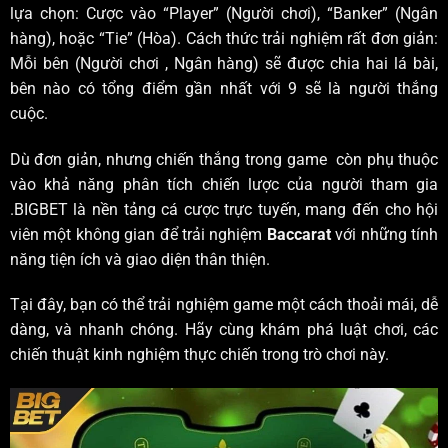
lựa chọn: Cược vào “Player” (Người chơi), “Banker” (Ngân
hàng), hoặc “Tie” (Hòa). Cách thức trải nghiệm rất đơn giản:
Mỗi bên (Người chơi , Ngân hàng) sẽ được chia hai lá bài,
bên nào có tổng điểm gần nhất với 9 sẽ là người thắng
cuộc.
Dù đơn giản, nhưng chiến thắng trong game còn phụ thuộc
vào khả năng phân tích chiến lược của người tham gia
.BIGBET là nền tảng cá cược trực tuyến, mang đến cho hội
viên một không gian để trải nghiệm
Baccarat
với những tính
năng tiện ích và giao diện thân thiện.
Tại đây, bạn có thể trải nghiệm game một cách thoải mái, dễ
dàng, và nhanh chóng. Hãy cùng khám phá luật chơi, các
chiến thuật kinh nghiệm thực chiến trong trò chơi này.