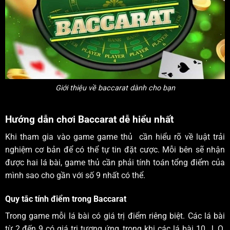
Giới thiệu về baccarat dành cho bạn
Hướng dẫn chơi Baccarat dễ hiểu nhất
Khi tham gia vào game game thủ cần hiểu rõ về luật trải
nghiệm cơ bản để có thể tự tin đặt cược. Mỗi bên sẽ nhận
được hai lá bài, game thủ cần phải tính toán tổng điểm của
mình sao cho gần với số 9 nhất có thể.
Quy tắc tính điểm trong Baccarat
Trong game mỗi lá bài có giá trị điểm riêng biệt. Các lá bài
từ 2 đến 9 có giá trị tương ứng, trong khi các lá bài 10, J, Q,