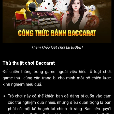
Tham khảo luật chơi tại BIGBET
Thủ thuật chơi Baccarat
Để chiến thắng trong game ngoài việc hiểu rõ luật chơi,
game thủ cũng cần trang bị cho mình một số chiến lược,
kinh nghiệm hiệu quả.
Trò chơi này có thể khiến bạn dễ dàng bị cuốn vào cảm
xúc trải nghiệm quá nhiều, nhưng điều quan trọng là bạn
phải có một kế hoạch tài chính rõ ràng. Bạn nên quyết