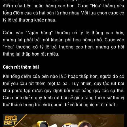
điểm của bên ngân hàng cao hơn. Cược “Hòa” thắng nếu
tổng điểm của cả hai bên là như nhau.Mỗi lựa chọn cược có
tỷ lệ trả thưởng khác nhau.
Cược vào “Ngân hàng” thường có tỷ lệ thắng cao hơn,
nhưng lại phải trả một khoản phí hoa hồng nhỏ. Cược vào
“Hòa” thường có tỷ lệ trả thưởng cao hơn, nhưng cơ hội
thắng lại thấp hơn rất nhiều.
Cách rút thêm bài
Khi tổng điểm của bên nào là 5 hoặc thấp hơn, người đó có
thể yêu cầu rút thêm một lá bài. Tuy nhiên, quy tắc rút bài
khá phức tạp được quy định bởi một bảng quy tắc cụ thể.
Cách tính điểm quy trình rút bài sẽ giúp tăng thêm sự thú vị
thử thách trong trò chơi game để có trải nghiệm tốt nhất.