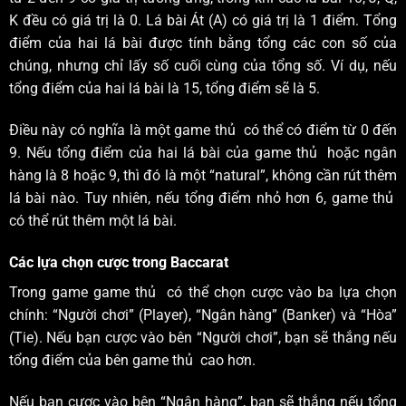
K đều có giá trị là 0. Lá bài Át (A) có giá trị là 1 điểm. Tổng
điểm của hai lá bài được tính bằng tổng các con số của
chúng, nhưng chỉ lấy số cuối cùng của tổng số. Ví dụ, nếu
tổng điểm của hai lá bài là 15, tổng điểm sẽ là 5.
Điều này có nghĩa là một game thủ có thể có điểm từ 0 đến
9. Nếu tổng điểm của hai lá bài của game thủ hoặc ngân
hàng là 8 hoặc 9, thì đó là một “natural”, không cần rút thêm
lá bài nào. Tuy nhiên, nếu tổng điểm nhỏ hơn 6, game thủ
có thể rút thêm một lá bài.
Các lựa chọn cược trong Baccarat
Trong game game thủ có thể chọn cược vào ba lựa chọn
chính: “Người chơi” (Player), “Ngân hàng” (Banker) và “Hòa”
(Tie). Nếu bạn cược vào bên “Người chơi”, bạn sẽ thắng nếu
tổng điểm của bên game thủ cao hơn.
Nếu bạn cược vào bên “Ngân hàng”, bạn sẽ thắng nếu tổng