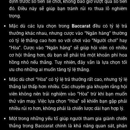
định trước số tiền sẽ chơi, không bao giờ vượt quá số tiền
đó. Điều này sẽ giúp bạn tránh rủi ro thua lỗ nghiêm
trọng.
Mặc dù các lựa chọn trong
Baccarat
đều có tỷ lệ trả
thưởng khác nhau, nhưng cược vào “Ngân hàng” thường
có tỷ lệ thắng cao hơn so với chơi vào “Người chơi” hay
“Hòa”. Cược vào “Ngân hàng” sẽ giúp hội viên có nhiều
cơ hội thắng hơn, dù bạn sẽ phải trả một khoản phí hoa
hồng nhỏ nếu thắng. Tuy nhiên, đây vẫn là lựa chọn tối
ưu cho những ai muốn tăng tỷ lệ thắng.
Mặc dù chơi “Hòa” có tỷ lệ trả thưởng rất cao, nhưng tỷ lệ
thắng lại thấp hơn nhiều. Các chuyên gia khuyên rằng hội
viên không nên trải nghiệm vào “Hòa” trừ khi bạn muốn
thử vận may. Việc lựa chọn “Hòa” sẽ khiến bạn gặp phải
nhiều rủi ro hơn, không phải là chiến lược dài hạn hợp lý.
Một trong những yếu tố giúp người tham gia giành chiến
thắng trong Baccarat chính là khả năng quan sát, phân