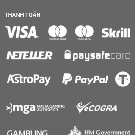
THANH TOÁN