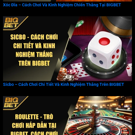
Xóc Đĩa – Cách Chơi Và Kinh Nghiệm Chiến Thắng Tại BIGBET
Sicbo – Cách Chơi Chi Tiết Và Kinh Nghiệm Thắng Trên BIGBET