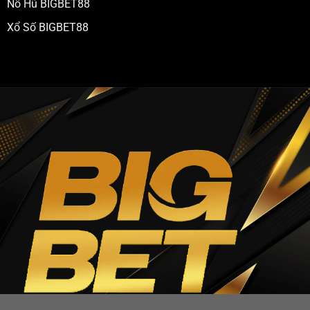
Nổ Hũ BIGBET88
Xổ Số BIGBET88