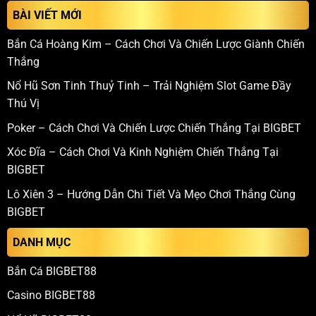
BÀI VIẾT MỚI
Bắn Cá Hoàng Kim – Cách Chơi Và Chiến Lược Giành Chiến
Thắng
Nổ Hũ Sơn Tinh Thuỷ Tinh – Trải Nghiệm Slot Game Đầy
Thú Vị
Poker – Cách Chơi Và Chiến Lược Chiến Thắng Tại BIGBET
Xóc Đĩa – Cách Chơi Và Kinh Nghiệm Chiến Thắng Tại
BIGBET
Lô Xiên 3 – Hướng Dẫn Chi Tiết Và Mẹo Chơi Thắng Cùng
BIGBET
DANH MỤC
Bắn Cá BIGBET88
Casino BIGBET88