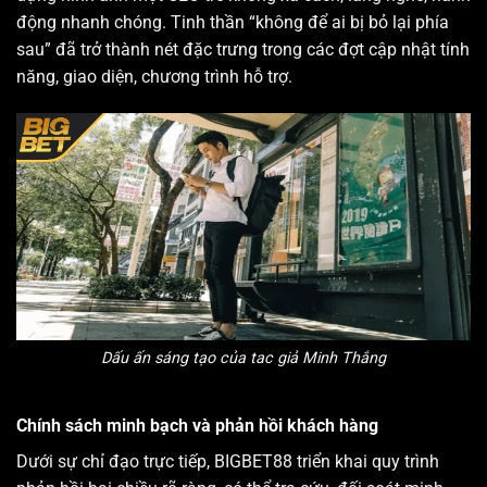
động nhanh chóng. Tinh thần “không để ai bị bỏ lại phía
sau” đã trở thành nét đặc trưng trong các đợt cập nhật tính
năng, giao diện, chương trình hỗ trợ.
Dấu ấn sáng tạo của tac giả Minh Thắng
Chính sách minh bạch và phản hồi khách hàng
Dưới sự chỉ đạo trực tiếp, BIGBET88 triển khai quy trình