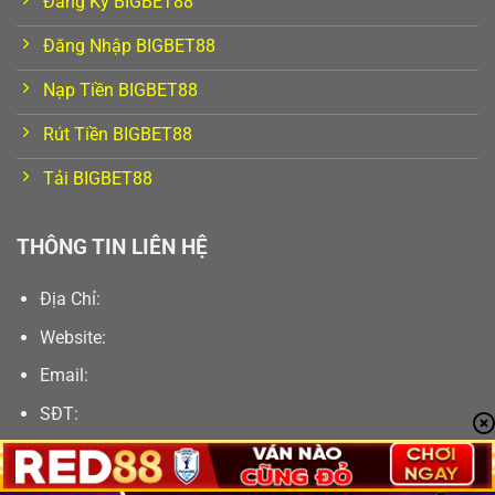
Đăng Ký BIGBET88
Đăng Nhập BIGBET88
Nạp Tiền BIGBET88
Rút Tiền BIGBET88
Tải BIGBET88
THÔNG TIN LIÊN HỆ
Địa Chỉ:
Website:
Email:
SĐT:
Tác Giả:
Minh Thắng
Hashtag: