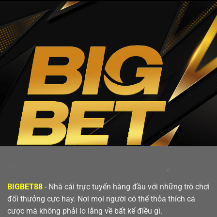
BIGBET88
- Nhà cái trực tuyến hàng đầu với những trò chơi
đổi thưởng cực hay. Nơi mọi người có thể thỏa thích cá
cược mà không phải lo lắng về bất kể điều gì.