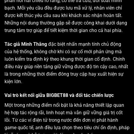
phản hồi hai chiều rõ ràng, có thể tra cứu, đối soát minh
bạch. Mỗi yêu cầu đều được lưu mã xử lý, nhân viên chỉ
được kết thúc yêu cầu sau khi khách xác nhận hoàn tất.
Những nội dung thường gặp sẽ được công khai dưới dạng
trung tâm trợ giúp để tiết kiệm thời gian cho cả hai phía.
Tác giả Minh Thắng
đặc biệt nhấn mạnh tính chủ động
của hệ thống, không chờ khi có sự cố mới phản ứng mà
luôn kiểm tra định kỳ theo khung thời gian cố định. Chính
điều này giúp nền tảng giữ vững được độ tin cậy cao, nhất
là trong những thời điểm đông truy cập hay xuất hiện sự
kiện lớn.
Vai trò kết nối giữa BIGBET88 và đối tác chiến lược
Một trong những điểm nổi bật là khả năng thiết lập quan
hệ hợp tác rộng rãi, linh hoạt mà vẫn giữ vững giá trị cốt
lõi. Từ các ví điện tử trong nước đến đơn vị phát hành
game quốc tế, anh đều lựa chọn theo tiêu chí ổn định, pháp