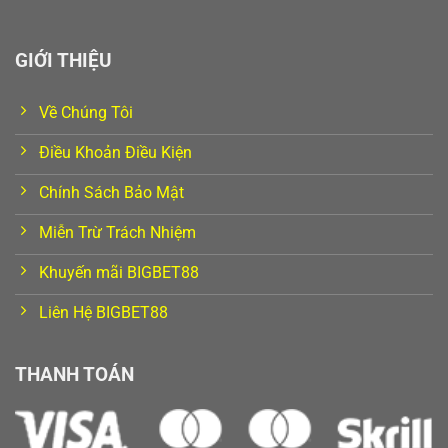
GIỚI THIỆU
Về Chúng Tôi
Điều Khoản Điều Kiện
Chính Sách Bảo Mật
Miễn Trừ Trách Nhiệm
Khuyến mãi BIGBET88
Liên Hệ BIGBET88
THANH TOÁN