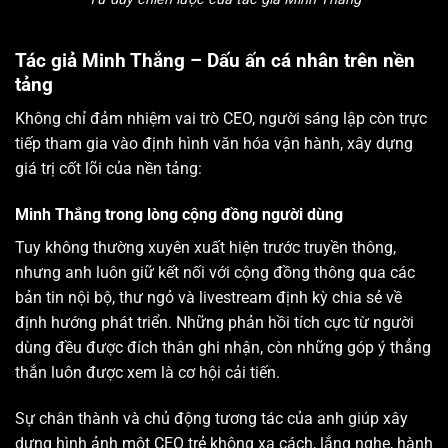
Tác giả Minh Thắng – Dấu ấn cá nhân trên nền
tảng
Không chỉ đảm nhiệm vai trò CEO, người sáng lập còn trực
tiếp tham gia vào định hình văn hóa vận hành, xây dựng
giá trị cốt lõi của nền tảng:
Minh Thắng trong lòng cộng đồng người dùng
Tuy không thường xuyên xuất hiện trước truyền thông,
nhưng anh luôn giữ kết nối với cộng đồng thông qua các
bản tin nội bộ, thư ngỏ và livestream định kỳ chia sẻ về
định hướng phát triển. Những phản hồi tích cực từ người
dùng đều được đích thân ghi nhận, còn những góp ý thẳng
thắn luôn được xem là cơ hội cải tiến.
Sự chân thành và chủ động tương tác của anh giúp xây
dựng hình ảnh một CEO trẻ không xa cách, lắng nghe, hành