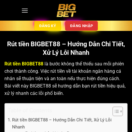
ĐĂNG KÝ
ĐĂNG NHẬP
Rút tiền BIGBET88 – Hướng Dẫn Chi Tiết,
Xử Lý Lỗi Nhanh
Rút tiền BIGBET88
là bước không thể thiếu sau mỗi phiên
chơi thành công. Việc rút tiền về tài khoản ngân hàng cá
nhân sẽ thuận tiện và an toàn nếu thực hiện đúng cách.
Bài viết này BIGBET88 sẽ hướng dẫn bạn rút tiền hiệu quả,
xử lý nhanh các lỗi phổ biến.
Table of Contents
Rút tiền BIGBET88 – Hướng Dẫn Chi Tiết, Xử Lý Lỗi
Nhanh