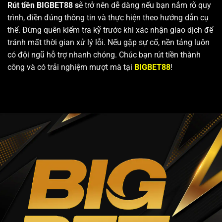
Rút tiền BIGBET88 s
ẽ trở nên dễ dàng nếu bạn nắm rõ quy
trình, điền đúng thông tin và thực hiện theo hướng dẫn cụ
thể. Đừng quên kiểm tra kỹ trước khi xác nhận giao dịch để
tránh mất thời gian xử lý lỗi. Nếu gặp sự cố, nền tảng luôn
có đội ngũ hỗ trợ nhanh chóng. Chúc bạn rút tiền thành
công và có trải nghiệm mượt mà tại
BIGBET88
!