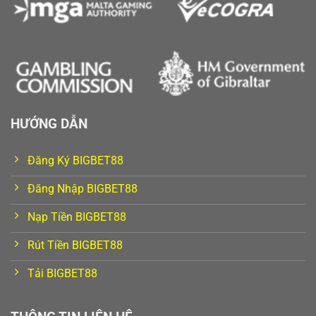
HƯỚNG DẪN
Đăng Ký BIGBET88
Đăng Nhập BIGBET88
Nạp Tiền BIGBET88
Rút Tiền BIGBET88
Tải BIGBET88