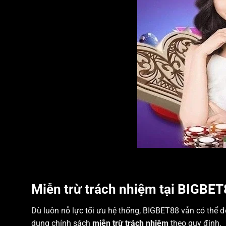
Miễn trừ trách nhiệm tại BIGBET
Dù luôn nỗ lực tối ưu hệ thống, BIGBET88 vẫn có thể 
dụng chính sách
miễn trừ trách nhiệm
theo quy định.