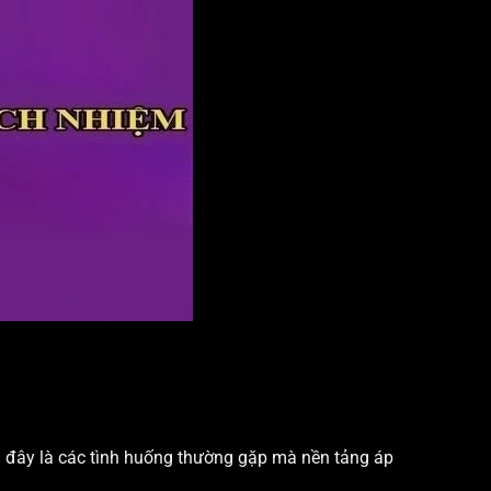
i đây là các tình huống thường gặp mà nền tảng áp