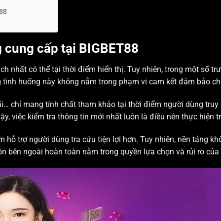
T88
g cung cấp tại BIGBET88
nhất có thể tại thời điểm hiển thị. Tuy nhiên, trong một số trườ
g tình huống này không nằm trong phạm vi cam kết đảm bảo chí
i… chỉ mang tính chất tham khảo tại thời điểm người dùng truy cậ
y, việc kiểm tra thông tin mới nhất luôn là điều nên thực hiện 
m hỗ trợ người dùng tra cứu tiện lợi hơn. Tuy nhiên, nền tảng kh
guồn bên ngoài hoàn toàn nằm trong quyền lựa chọn và rủi ro củ