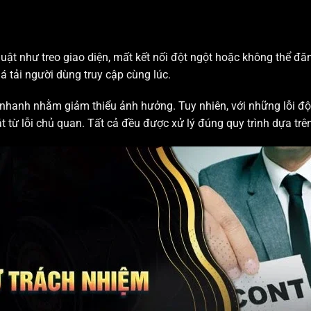
thuật như treo giao diện, mất kết nối đột ngột hoặc không thể đ
á tải người dùng truy cập cùng lúc.
c nhanh nhằm giảm thiểu ảnh hưởng. Tuy nhiên, với những lỗi độ
t từ lỗi chủ quan. Tất cả đều được xử lý đúng quy trình dựa trê